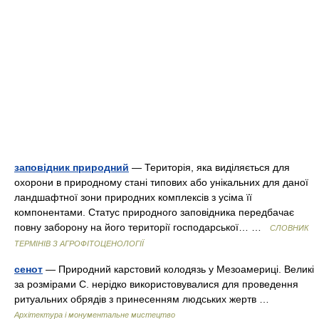
заповідник природний
— Територія, яка виділяється для
охорони в природному стані типових або унікальних для даної
ландшафтної зони природних комплексів з усіма її
компонентами. Статус природного заповідника передбачає
повну заборону на його території господарської… …
СЛОВНИК
ТЕРМІНІВ З АГРОФІТОЦЕНОЛОГІЇ
сенот
— Природний карстовий колодязь у Мезоамериці. Великі
за розмірами С. нерідко використовувалися для проведення
ритуальних обрядів з принесенням людських жертв …
Архітектура і монументальне мистецтво