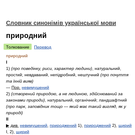
Словник синонімів української мови
природний
Толкование
Перевод
природний
I
1)
(про поведінку, риси, характер людини)
, натуральний,
простий; невдаваний, непідробний, нештучний
(про почуття
та їхній вияв)
—
Пор.
невимушений
2)
(створений природою, а не людиною, здійснюваний за
законами природи)
, натуральний, органічний; ландшафтний
(про парк, заповідник тощо — який має такий вигляд, як у
природі)
II
▶
див.
невимушений
,
природжений
1)
,
природжений
2)
,
щирий
I, 2)
,
щирий