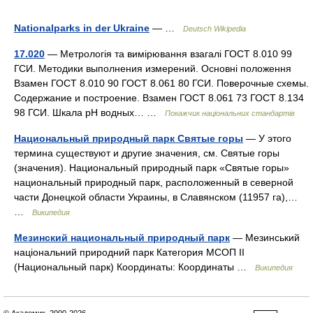
Nationalparks in der Ukraine
— …
Deutsch Wikipedia
17.020
— Метрологія та вимірювання взагалі ГОСТ 8.010 99
ГСИ. Методики выполнения измерений. Основні положення
Взамен ГОСТ 8.010 90 ГОСТ 8.061 80 ГСИ. Поверочные схемы.
Содержание и построение. Взамен ГОСТ 8.061 73 ГОСТ 8.134
98 ГСИ. Шкала рН водных… …
Покажчик національних стандартів
Национальный природный парк Святые горы
— У этого
термина существуют и другие значения, см. Святые горы
(значения). Национальный природный парк «Святые горы»
национальный природный парк, расположенный в северной
части Донецкой области Украины, в Славянском (11957 га),…
…
Википедия
Мезинский национальный природный парк
— Мезинський
національний природний парк Категория МСОП II
(Национальный парк) Координаты: Координаты …
Википедия