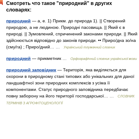
Смотреть что такое "природний" в других
словарях:
природний
— а, е. 1) Прикм. до природа 1). || Створений
природою, а не людиною. Природні пасовища. || Який є в
природі. || Зумовлений, спричинений законами природи. || Який
здійснюється відповідно до законів природи. •• Приро/дна зо/на
(сму/га) ; Приро/дний… …
Український тлумачний словник
природний
— прикметник …
Орфографічний словник української мови
природний заповідник
— Територія, яка виділяється для
охорони в природному стані типових або унікальних для даної
ландшафтної зони природних комплексів з усіма її
компонентами. Статус природного заповідника передбачає
повну заборону на його території господарської… …
СЛОВНИК
ТЕРМІНІВ З АГРОФІТОЦЕНОЛОГІЇ