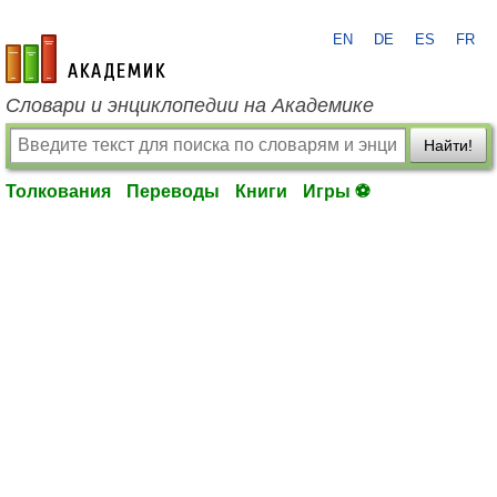
EN
DE
ES
FR
academic.ru
Словари и энциклопедии на Академике
Найти!
Толкования
Переводы
Книги
Игры ⚽