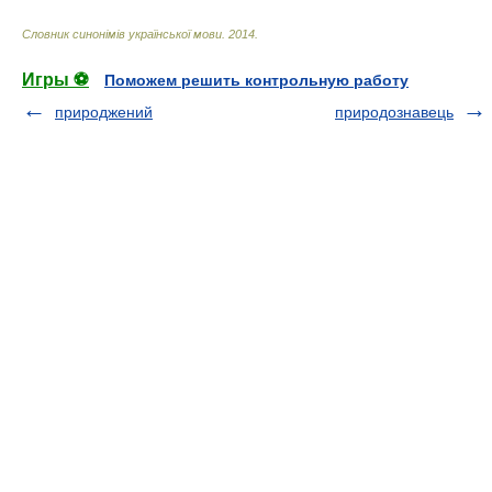
Словник синонімів української мови
.
2014
.
Игры ⚽
Поможем решить контрольную работу
природжений
природознавець